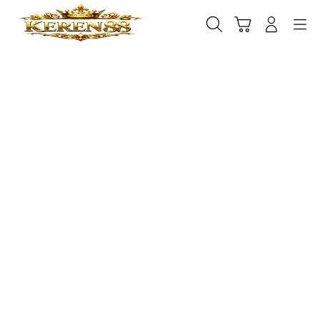
Skip
to
Cari
Troli
Login
Navigation
content