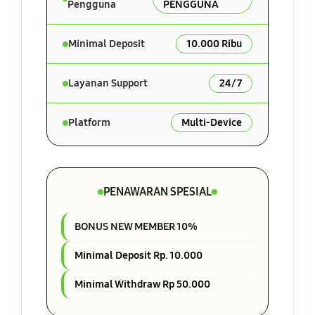
Pengguna
PENGGUNA
Minimal Deposit
10.000 Ribu
Layanan Support
24/7
Platform
Multi-Device
PENAWARAN SPESIAL
BONUS NEW MEMBER 10%
Minimal Deposit Rp. 10.000
Minimal Withdraw Rp 50.000