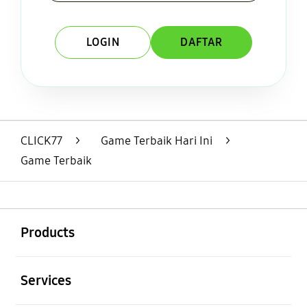
LOGIN
DAFTAR
Layer Popup Close
CLICK77
>
Game Terbaik Hari Ini
>
Game Terbaik
Buka
Footer Navigation
Products
Buka
Services
Buka