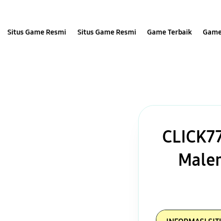
Situs Game Resmi
Situs Game Resmi
Game Terbaik
Game
CLICK77
Male