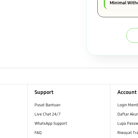
Minimal With
Support
Account
Pusat Bantuan
Login Mem
Live Chat 24/7
Daftar Aku
WhatsApp Support
Lupa Passw
FAQ
Riwayat Tr