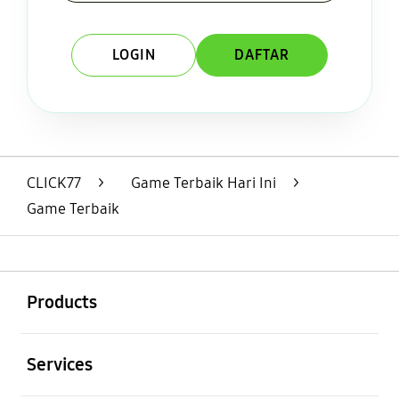
LOGIN
DAFTAR
Layer Popup Close
CLICK77
>
Game Terbaik Hari Ini
>
Game Terbaik
Buka
Footer Navigation
Products
Buka
Services
Buka