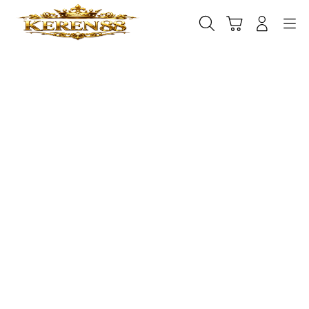
Skip
to
Cari
Troli
Login
Navigation
content