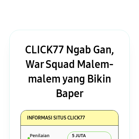
CLICK77 Ngab Gan,
War Squad Malem-
malem yang Bikin
Baper
INFORMASI SITUS CLICK77
Penilaian
5 JUTA