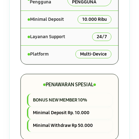
Pengguna
PENGGUNA
Minimal Deposit
10.000 Ribu
Layanan Support
24/7
Platform
Multi-Device
PENAWARAN SPESIAL
BONUS NEW MEMBER 10%
Minimal Deposit Rp. 10.000
Minimal Withdraw Rp 50.000