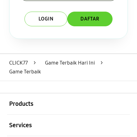
LOGIN
DAFTAR
Layer Popup Close
CLICK77
>
Game Terbaik Hari Ini
>
Game Terbaik
Buka
Footer Navigation
Products
Buka
Services
Buka