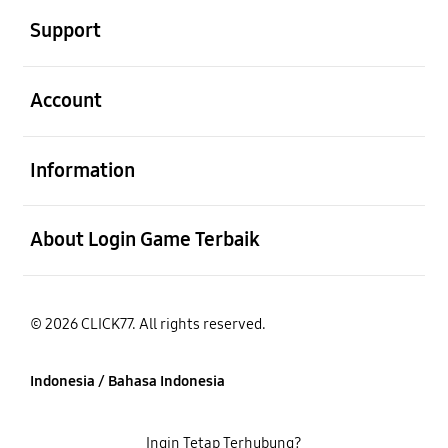
Support
Buka
Account
Buka
Information
Buka
About Login Game Terbaik
© 2026 CLICK77. All rights reserved.
Indonesia / Bahasa Indonesia
Ingin Tetap Terhubung?