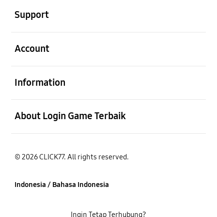
Support
Buka
Account
Buka
Information
Buka
About Login Game Terbaik
© 2026 CLICK77. All rights reserved.
Indonesia / Bahasa Indonesia
Ingin Tetap Terhubung?