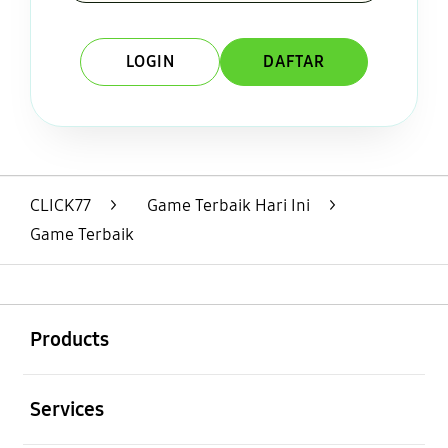
LOGIN
DAFTAR
Layer Popup Close
CLICK77
>
Game Terbaik Hari Ini
>
Game Terbaik
Buka
Footer Navigation
Products
Buka
Services
Buka