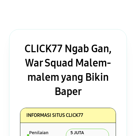
CLICK77 Ngab Gan,
War Squad Malem-
malem yang Bikin
Baper
INFORMASI SITUS CLICK77
Penilaian
5 JUTA