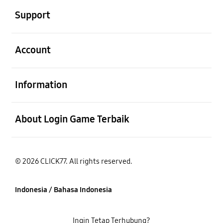
Support
Buka
Account
Buka
Information
Buka
About Login Game Terbaik
© 2026 CLICK77. All rights reserved.
Indonesia / Bahasa Indonesia
Ingin Tetap Terhubung?