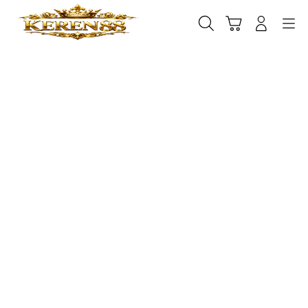
Skip
to
Cari
Troli
Login
Navigation
content